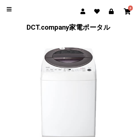
0
DCT.company家電ポータル