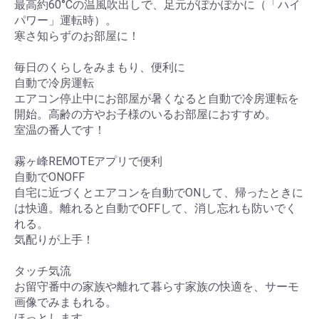
最高約60°Cの温風吹出しで、足元がぽかぽかに（「ハイ
パワー」運転時）。
寒さ知らずのお部屋に！
毎日のくらしをみまもり、便利に
自動で冷房運転
エアコン停止中にお部屋が暑くなると自動で冷房運転を
開始。高齢の方やお子様のいるお部屋におすすめ。
室温の番人です！
霧ヶ峰REMOTEアプリで便利
自動でONOFF
自宅に近づくとエアコンを自動でONして、帰ったときに
は快適。離れると自動でOFFして、消し忘れも防いでく
れる。
気配りが上手！
タッチ気流
お留守番中の家族や離れて暮らす家族の快適を、サーモ
画像でみまもれる。
ほっとします