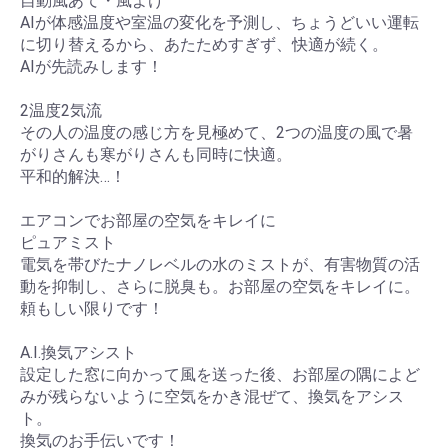
自動風あて・風よけ
AIが体感温度や室温の変化を予測し、ちょうどいい運転
に切り替えるから、あたためすぎず、快適が続く。
AIが先読みします！
2温度2気流
その人の温度の感じ方を見極めて、2つの温度の風で暑
がりさんも寒がりさんも同時に快適。
平和的解決…！
エアコンでお部屋の空気をキレイに
ピュアミスト
電気を帯びたナノレベルの水のミストが、有害物質の活
動を抑制し、さらに脱臭も。お部屋の空気をキレイに。
頼もしい限りです！
A.I.換気アシスト
設定した窓に向かって風を送った後、お部屋の隅によど
みが残らないように空気をかき混ぜて、換気をアシス
ト。
換気のお手伝いです！