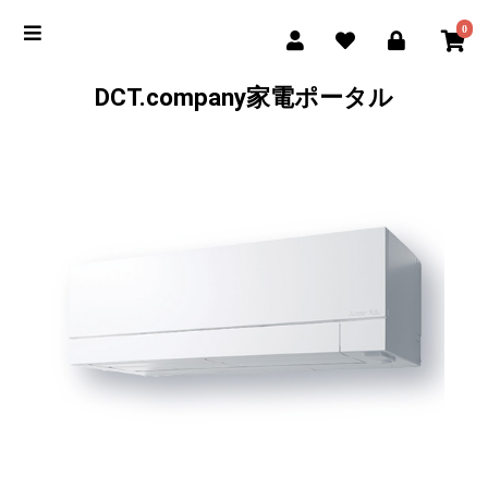
0
DCT.company家電ポータル