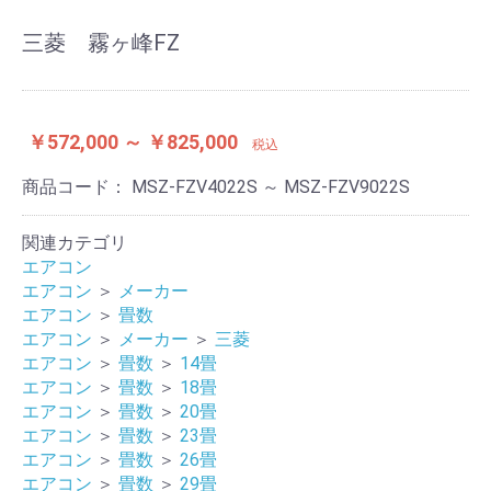
三菱 霧ヶ峰FZ
￥572,000 ～ ￥825,000
税込
商品コード：
MSZ-FZV4022S ～ MSZ-FZV9022S
関連カテゴリ
エアコン
エアコン
＞
メーカー
エアコン
＞
畳数
エアコン
＞
メーカー
＞
三菱
エアコン
＞
畳数
＞
14畳
エアコン
＞
畳数
＞
18畳
エアコン
＞
畳数
＞
20畳
エアコン
＞
畳数
＞
23畳
エアコン
＞
畳数
＞
26畳
エアコン
＞
畳数
＞
29畳